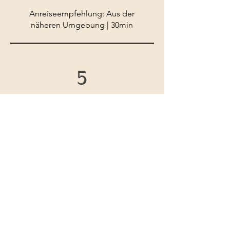
Anreiseempfehlung: Aus der
näheren Umgebung | 30min
5
Durchschnittlicher Brunch
Ein Brunch, der in Ordnung ist,
aber keine Highlights bietet. Die
Auswahl oder Qualität der
Speisen ist okay, aber deutlich
ausbaufähig. Gut für Tage, an
denen man keine hohen
Erwartungen hat, aber trotzdem
brunchen möchte – etwa, wenn
man keine Lust hat, den
Frühstückstisch danach selbst
aufzuräumen. Kein Brunch, der