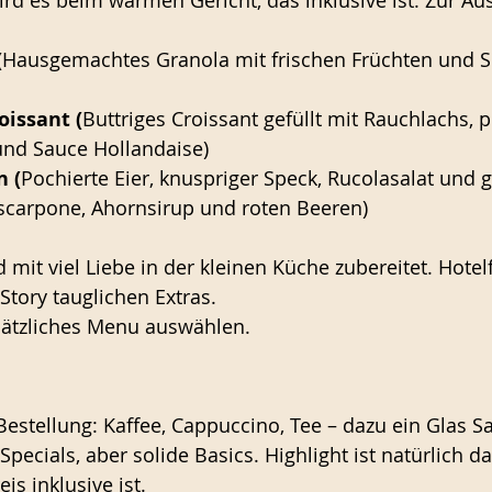
rd es beim warmen Gericht, das inklusive ist. Zur Au
(
Hausgemachtes Granola mit frischen Früchten und S
oissant (
Buttriges Croissant gefüllt mit Rauchlachs, p
und Sauce Hollandaise)
n (
Pochierte Eier, knuspriger Speck, Rucolasalat und g
scarpone, Ahornsirup und roten Beeren)
d mit viel Liebe in der kleinen Küche zubereitet. Hotel
Story tauglichen Extras. 
sätzliches Menu auswählen. 
 Bestellung: Kaffee, Cappuccino, Tee – dazu ein Glas 
 Specials, aber solide Basics. Highlight ist natürlich d
is inklusive ist. 