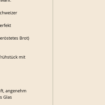
swahl: 
chweizer 
erfekt 
eröstetes Brot)
frühstück mit 
Saft, angenehm 
as Glas 