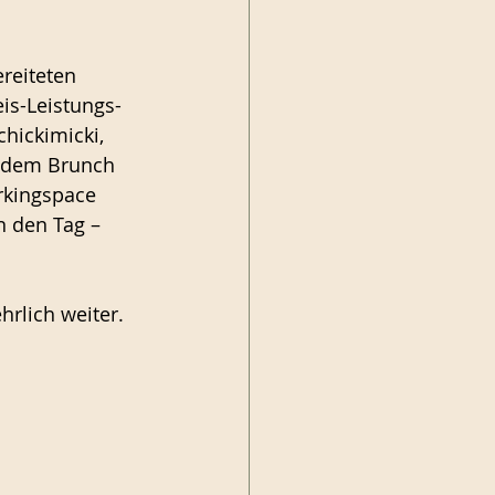
reiteten 
eis-Leistungs-
chickimicki, 
 dem Brunch 
kingspace 
n den Tag – 
rlich weiter. 