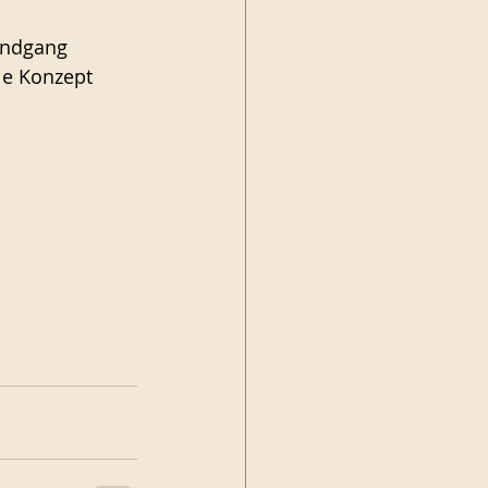
undgang 
le Konzept 