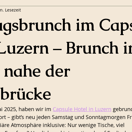
n. Lesezeit
agsbrunch im Cap
Luzern – Brunch i
 nahe der
lbrücke
i 2025, haben wir im 
Capsule Hotel in Luzern
 gebrunc
dort – gibt’s neu jeden Samstag und Sonntagmorgen Fr
iäre Atmosphäre inklusive: Nur wenige Tische, viel 