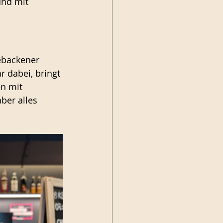
und mit 
ebackener 
r dabei, bringt 
en mit 
ber alles 